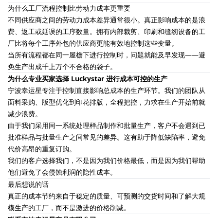
为什么工厂流程控制比劳动力成本更重要
不同供应商之间的劳动力成本差异通常很小。真正影响成本的是浪
费、返工或延误的工序数量。拥有内部裁剪、印刷和缝纫设备的工
厂比将每个工序外包的供应商更能有效地控制这些变量。
当所有流程都在同一屋檐下进行控制时，问题就能及早发现——避
免生产出成千上万个不合格的袋子。
为什么专业买家选择 Luckystar 进行成本可控的生产
宁波幸运星专注于控制直接影响总成本的生产环节。我们的团队从
面料采购、版型优化到印花排版，全程把控，力求在生产开始前就
减少浪费。
由于我们采用同一系统处理样品制作和批量生产，客户不会遇到已
批准样品与批量生产之间常见的差异。这有助于降低缺陷率，避免
代价高昂的重复订购。
我们的客户选择我们，不是因为我们价格最低，而是因为我们帮助
他们避免了会侵蚀利润的隐性成本。
最后想说的话
真正的成本节约来自于稳定的质量、可预测的交货时间和了解大规
模生产的工厂，而不是激进的价格削减。